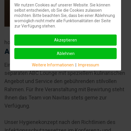
Wir nutzen Cookies auf unserer Website. Sie können
selbst entscheiden, ob Sie die Cookies zulassen
möchten. Bitte beachten Sie, dass bei einer Ablehnung
womöglich nicht mehr alle Funktionalitäten der Seite
zur Verfügung stehen.
Akzeptieren
hochwertige und stilvolle Ausstattung
ABC
Lounge
Ablehnen
Ein besonders exklusiver Anlass findet in unserer
Weitere Informationen
|
Impressum
separaten ABC Lounge mit speziellem kulinarischen
Angebot und Service den gebührenden stilvollen
Rahmen. Für Ihre Veranstaltung mit Bewirtung steht
Ihnen das Team von Navitas stets gerne zur
Verfügung.
Unser Hygienekonzept nach den Richtlinien des
Infektionsschutzgesetzes im Konferenz- und